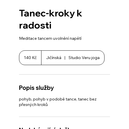
Tanec-kroky k
radosti
Meditace tancem uvolnění napětí
140
českých
140 Kč
Jičínská
|
Studio Veru joga
korun
Popis služby
pohyb, pohyb v podobě tance, tanec bez
přesných kroků