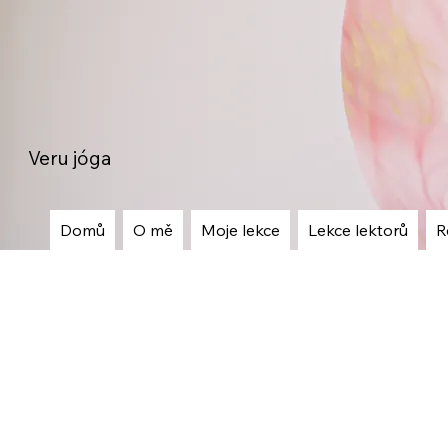
Veru jóga
Domů
O mě
Moje lekce
Lekce lektorů
R