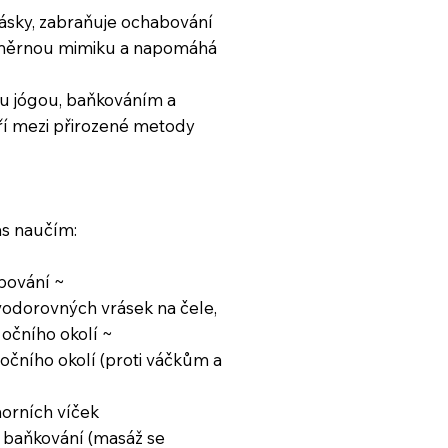
ásky, zabraňuje ochabování
adměrnou mimiku a napomáhá
ou jógou, baňkováním a
ří mezi přirozené metody
s naučím:
jpování ~
 vodorovných vrásek na čele,
očního okolí ~
 očního okolí (proti váčkům a
horních víček
 baňkování (masáž se