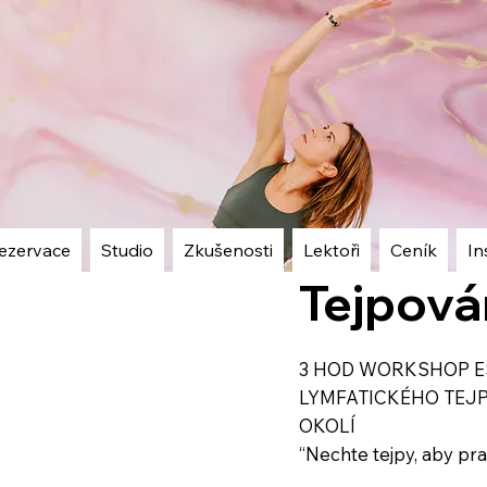
ezervace
Studio
Zkušenosti
Lektoři
Ceník
In
Tejpová
3 HOD WORKSHOP E
LYMFATICKÉHO TEJP
OKOLÍ
“Nechte tejpy, aby pra