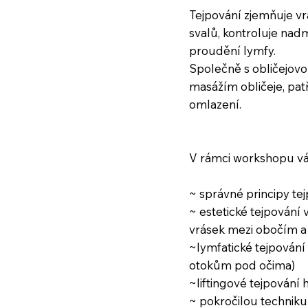
Tejpování zjemňuje vr
svalů, kontroluje n
proudění lymfy.
Společně s obličejov
masážím obličeje, pat
omlazení.
V rámci workshopu vá
~ správné principy te
~ estetické tejpování
vrásek mezi obočím a 
~lymfatické tejpování
otokům pod očima)
~liftingové tejpování 
~ pokročilou techniku