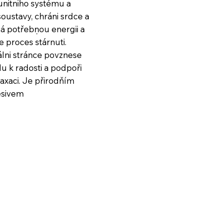
unitniho systému a
oustavy, chráni srdce a
á potřebņou energii a
 proces stárnuti.
lni stránce povznese
du k radosti a podpoři
laxaci. Je přirodňím
esivem