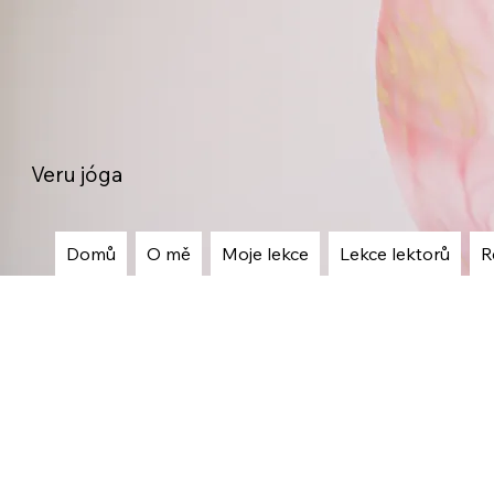
Veru jóga
Domů
O mě
Moje lekce
Lekce lektorů
R