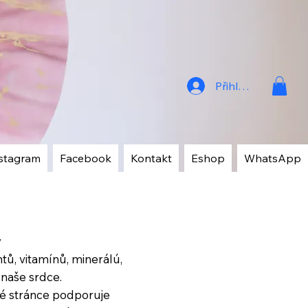
Přihlásit
stagram
Facebook
Kontakt
Eshop
WhatsApp
ý
ntů, vitamínů, minerálú,
i naše srdce.
cké stránce podporuje