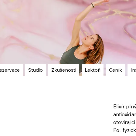
ezervace
Studio
Zkušenosti
Lektoři
Ceník
In
Elixír pln
antioxida
otevirajic
Po . fyzi