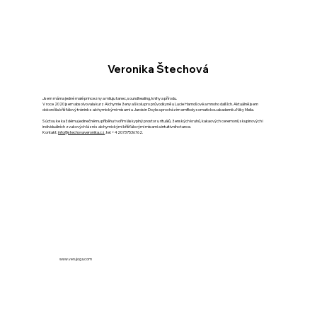
Veronika Štechová
Jsem máma jedné malé princezny a miluju tanec, soundhealing, knihy a přírodu.
V roce 2020 jsem absolvovala kurz Alchymie ženy a školu pro průvodkyně u Lucie Harnošové a mnoho dalších. Aktuálně jsem
dokončila křišťálový trénink s alchymickými mísami u Jaroisin Doyle a procházím emBody somatickou akademii u Niky Melia.
S úctou ke každému jedinečnému příběhu tvořím láskyplný prostor u rituálů, ženských kruhů, kakaových ceremonií, skupinových i
individuálních zvukových lázní s alchymickými křišťálovými mísami a intuitivního tance.
Kontakt:
info@stechovaveronika.cz
, tel: +420737536762.
www.verujoga.com