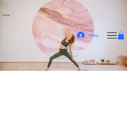
Veru jóga
Přihlásit