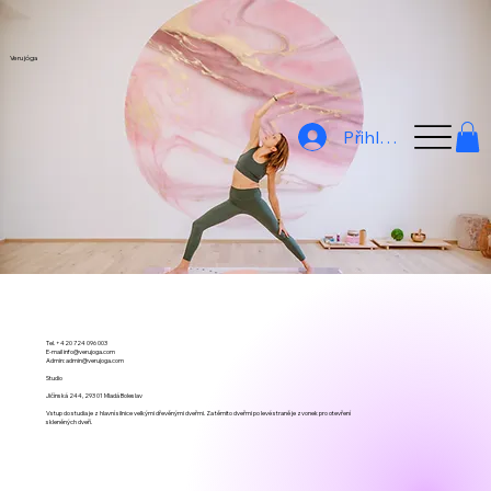
Veru jóga
Přihlásit
Tel. +420 724 096 003
E-mail
info@verujoga.com
Admin:
admin@verujoga.com
Studio
Jičínská 244, 293 01 Mladá Boleslav
Vstup do studia je z hlavní silnice velkými dřevěnými dveřmi. Za těmito dveřmi po levé straně je zvonek pro otevření
skleněných dveří.