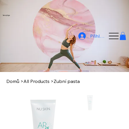
Veru jóga
Přihlásit
Domů
>
All Products
>
Zubní pasta