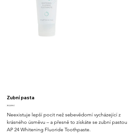
Zubní pasta
Cena
302,00 Kč
Neexistuje lepší pocit než sebevědomí vycházející z 
krásného úsměvu – a přesně to získáte se zubní pastou 
AP 24 Whitening Fluoride Toothpaste.