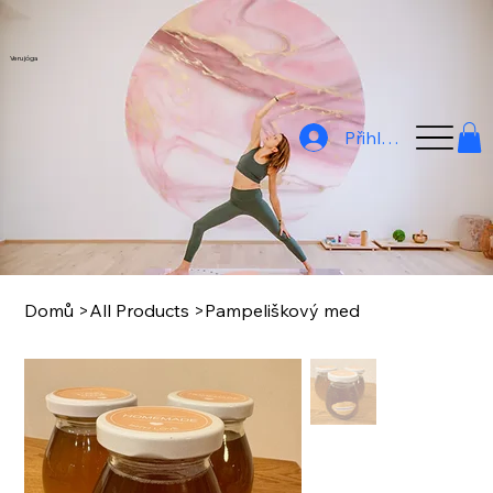
Veru jóga
Přihlásit
Domů
>
All Products
>
Pampeliškový med