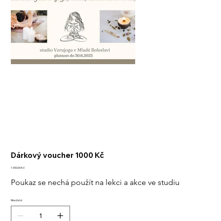
Dárkový voucher 1000 Kč
Cena
1 000,00 Kč
Poukaz se nechá použít na lekci a akce ve studiu
Množství