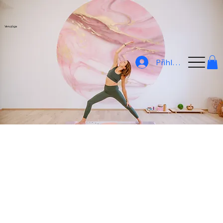
Veru jóga
Přihlásit