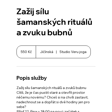
Zažij sílu
šamanských rituálů
a zvuku bubnů
550
českých
550 Kč
Jičínská
|
Studio Veru joga
korun
Popis služby
Zažij sílu šamanských rituálů a zvuků bubnu
Cítíš, že je čas pustit staré a otevřít prostor
něčemu novému? Chceš si na chvíli zastavit,
nadechnout se a dopřát si dvě hodiny jen pro
sebe?
Přijď 12. října v 18:00 na nový začátek s