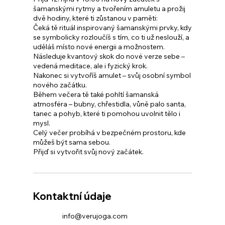
šamanskými rytmy a tvořením amuletu a prožij
dvě hodiny, které ti zůstanou v paměti:
Čeká tě rituál inspirovaný šamanskými prvky, kdy
se symbolicky rozloučíš s tím, co ti už neslouží, a
uděláš místo nové energii a možnostem.
Následuje kvantový skok do nové verze sebe –
vedená meditace, ale i fyzický krok.
Nakonec si vytvoříš amulet – svůj osobní symbol
nového začátku.
Během večera tě také pohltí šamanská
atmosféra – bubny, chřestidla, vůně palo santa,
tanec a pohyb, které ti pomohou uvolnit tělo i
mysl.
Celý večer probíhá v bezpečném prostoru, kde
můžeš být sama sebou.
Přijď si vytvořit svůj nový začátek.
Kontaktní údaje
info@verujoga.com