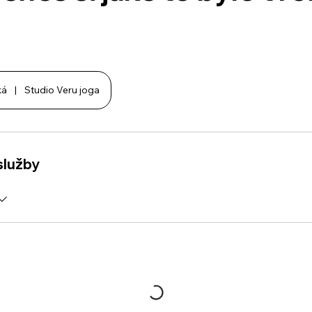
ká
|
Studio Veru joga
služby