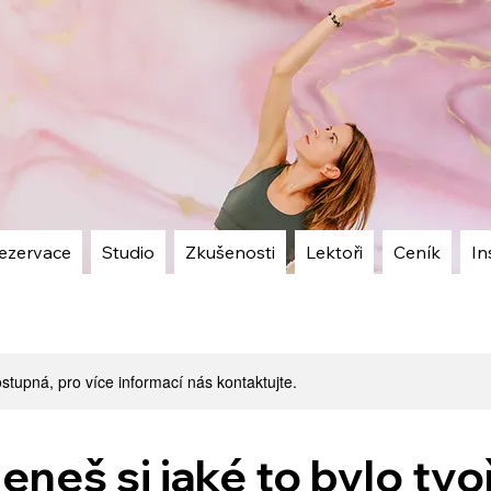
ezervace
Studio
Zkušenosti
Lektoři
Ceník
In
stupná, pro více informací nás kontaktujte.
eš si jaké to bylo tvoř