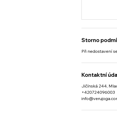
Storno podm
Při nedostavení s
Kontaktní úda
Jičínská 244, Mlad
+420724096003
info@verujoga.c