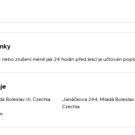
ínky
e nebo zrušení méně jak 24 hodin před lekcí je učtován pop
je
á Boleslav III, Czechia
Janáčkova 244, Mladá Boleslav 
Czechia
om