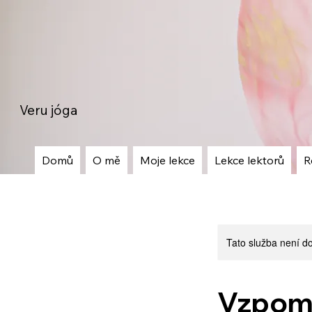
Veru jóga
Domů
O mě
Moje lekce
Lekce lektorů
R
Tato služba není do
Vzpomen