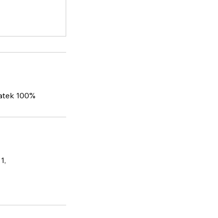
latek 100%
1,