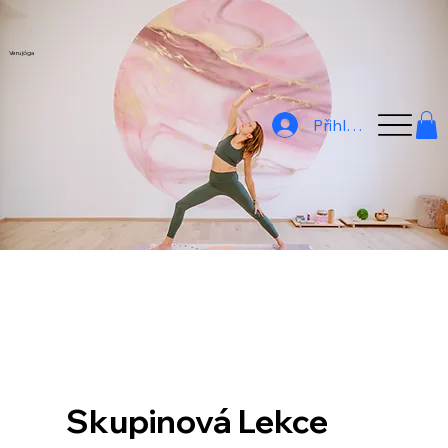
Veru jóga
Přihlásit
Skupinová Lekce