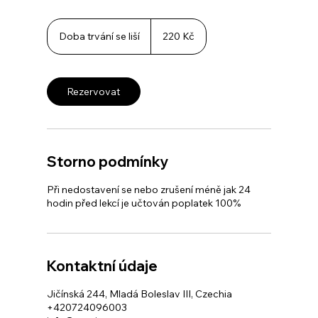
220
českých
Doba trvání se liší
D
220 Kč
korun
o
b
a
t
Rezervovat
r
v
á
n
í
s
Storno podmínky
e
l
Při nedostavení se nebo zrušení méně jak 24
i
hodin před lekcí je učtován poplatek 100%
š
í
Kontaktní údaje
Jičínská 244, Mladá Boleslav III, Czechia
+420724096003