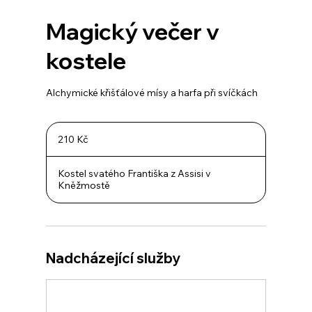
Magický večer v
kostele
Alchymické křišťálové mísy a harfa při svíčkách
210
českých
210 Kč
korun
Kostel svatého Františka z Assisi v
Kněžmostě
Nadcházející služby