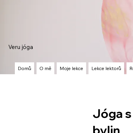
Veru jóga
Domů
O mě
Moje lekce
Lekce lektorů
R
Jóga s
bylin