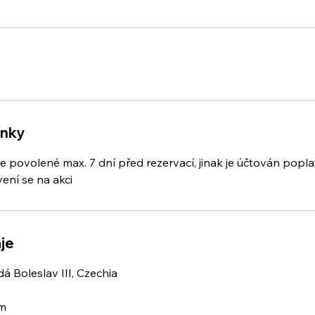
ínky
je povolené max. 7 dní před rezervací, jinak je účtován popl
ení se na akci
je
á Boleslav III, Czechia
om