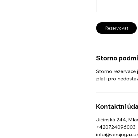
Rezervovat
Storno podm
Storno rezervace 
platí pro nedostav
Kontaktní úda
Jičínská 244, Mlad
+420724096003
info@verujoga.c