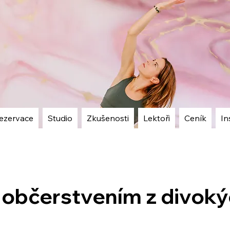
ezervace
Studio
Zkušenosti
Lektoři
Ceník
In
 občerstvením z divok