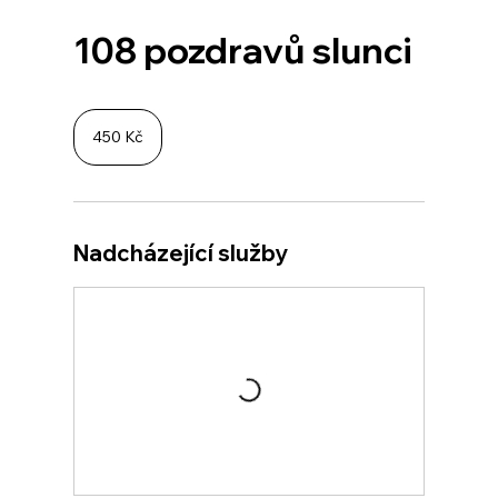
108 pozdravů slunci
450
českých
450 Kč
korun
Nadcházející služby