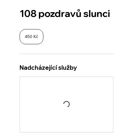
108 pozdravů slunci
450
českých
450 Kč
korun
Nadcházející služby