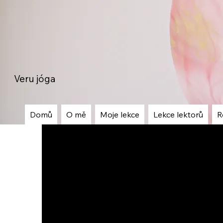
Veru jóga
Domů
O mě
Moje lekce
Lekce lektorů
R