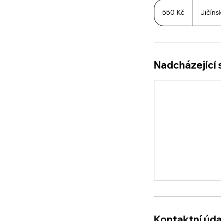
550
českých
550 Kč
Jičíns
korun
Nadcházející 
Kontaktní úda